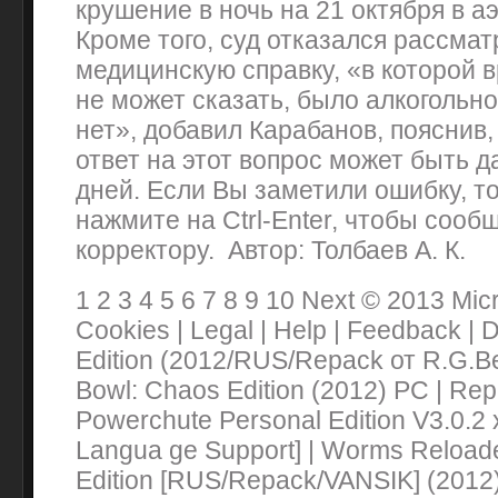
крушение в ночь на 21 октября в а
Кроме того, суд отказался рассмат
медицинскую справку, «в которой в
не может сказать, было алкогольн
нет», добавил Карабанов, пояснив
ответ на этот вопрос может быть д
дней. Если Вы заметили ошибку, т
нажмите на Ctrl-Enter, чтобы сооб
корректору. Автор: Толбаев А. К.
1 2 3 4 5 6 7 8 9 10 Next © 2013 Micr
Cookies | Legal | Help | Feedback | D
Edition (2012/RUS/Repack от R.G.B
Bowl: Chaos Edition (2012) PC | Re
Powerchute Personal Edition V3.0.2 x
Langua ge Support] | Worms Reloade
Edition [RUS/Repack/VANSIK] (2012