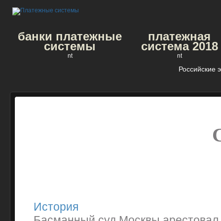
банки платежные
платежная
системы
система 2018
nt
nt
Российские 
История
Басманный суд Москвы арестовал 