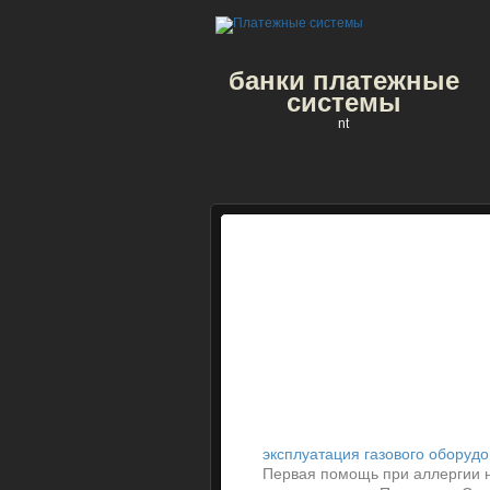
банки платежные
системы
nt
эксплуатация газового оборуд
Первая помощь при аллергии н