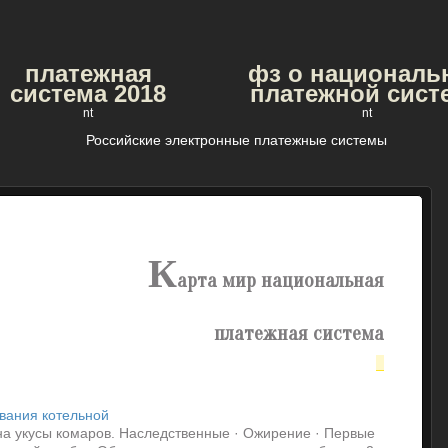
платежная
фз о националь
система 2018
платежной сист
nt
nt
Российские электронные платежные системы
к
арта мир национальная
платежная система
ования котельной
а укусы комаров. Наследственные · Ожирение · Первые