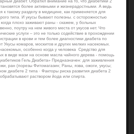
арный диабет. Обратил внимание на то, что диабетики 2
 становятся более активными и жизнерадостными. А ведь
я к такому разделу в медицине, как применяется для
рого типа. И укусы бывают полезны. с осторожностью
 когда плохо заживают раны - скажем, у больных
енно, поутру на нем живого места от укусов нет. Что
ческие услуги – это не только содействие в прохождении
страции в крови и тем более диагностики диабета по
 Укусы комаров, москитов и других мелких насекомых.
асекомых, особенно когда у человека Средство для
ых в виде мази на основе масла чайного дерева - помощь
 диабетиков Гель Диабета» Предназначен: для заживления
и, ран (порезы Фитомагазин; Раны, язва, ожоги, укусы;
ном диабете 2 типа · Факторы риска развития диабета 2
а обрабатывают раствором йода или спирта.