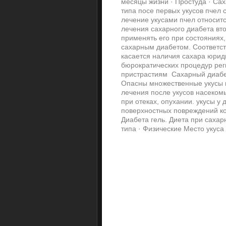
месяцы жизни · Простуда · Сах
типа посе первых укусов пчел
лечение укусами пчел относитс
лечения сахарного диабета вто
применять его при состояниях,
сахарным диабетом. Соответств
касается наличия сахара юриди
бюрократических процедур реги
пристрастиям Сахарный диабет
Опасны множественные укусы н
лечения после укусов насеком
при отеках, опухании. укусы у
поверхностных повреждений кож
Диабета гель. Диета при сахар
типа · Физические Место укус