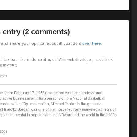
 entry (2 comments)
and share your opinion about it! Just do it
over here
.
 interview – it reminds me of myself. Also web developer, music freak
 in web :)
 2009
an (born February 17, 1963) is a retired American professional
d active businessman. His biography on the National Basketball
bsite states, "By acclamation, Michael Jordan is the greatest
all time."[1] Jordan was one of the most effectively marketed athletes of
as instrumental in popularizing the NBA around the world in the 1980s
 2009