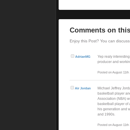
Comments on this
Enjoy this Post? You can discuss 
Yep realy interesting
AdrianMG
producer and working
Posted on August 11th
Michael Jeffrey Jord
Air Jordan
basketball player an
Association (NBA) we
basketball player of 
his generation and w
and 1990s.
Posted on August 11th