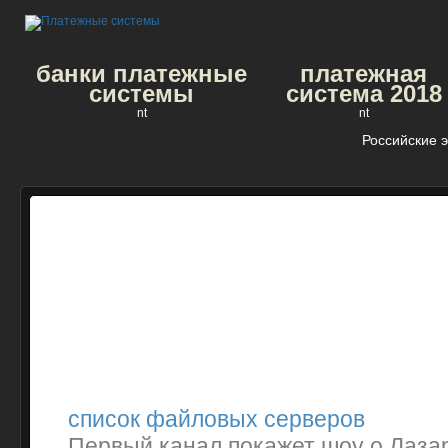
банки платежные
платежная
системы
система 2018
nt
nt
Российские 
список файловых серверов
Первый канал покажет шоу о Лазар