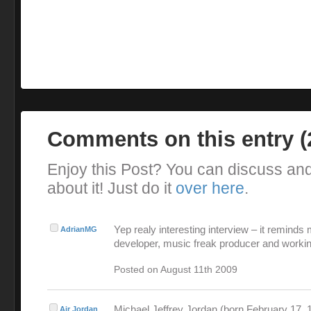
Comments on this entry 
Enjoy this Post? You can discuss an
about it! Just do it
over here
.
Yep realy interesting interview – it reminds
AdrianMG
developer, music freak producer and workin
Posted on August 11th 2009
Michael Jeffrey Jordan (born February 17, 1
Air Jordan