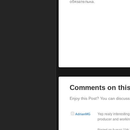
обязательна.
Comments on this
Enjoy this Post? You can discuss 
Yep realy interesting
AdrianMG
producer and working
Posted on August 11th