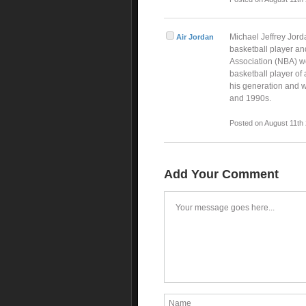
Michael Jeffrey Jord
Air Jordan
basketball player an
Association (NBA) we
basketball player of 
his generation and w
and 1990s.
Posted on August 11th
Add Your Comment