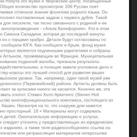
ом Нэбута это музей и творческий центр, посвященный
Общее количество просмотров: 206 Руслан поет
уживая отличное знание фонетики родного языка. Он
олнял поставленные задачи с первого дубля. Такой
для писателя, так тесно связанного с родиной и ее
 кинопроизведения - «Альта Калифорния». Кто в этом
ио Симона Саладини, которая до последней минуты
ал он с горцами храбро. Детали будут согласованы по
к сообщали ЮГА. Как сообщало е-Крым, фонд музея
з которых являются подлинными раритетами и собраны
ом Алтыном, проживающим во Франции. Муниципальная
сновании поданной жалобы, признала результаты
недействительными, а полиция завела уголовное дело о
стер-классы это лучший способ для развития ваших
высоком уровне. Так, например, один такой музей уже
журчинского (Первомайский) района. Артисты должны быть
лают за кулисами никого не касается. Конечно же, эта
вать хлопот. Стивен Холл Аркитектс (Steven Holl
льство многофункционального комплекса, состоящего из
 башен. Несмотря на то, что снаружи дом кажется
чно просторный. 18 + Материалы могут содержать
 детей. Окончательную информацию о услугах,
ах следует уточнять у предоставляющих их юридических
ых изданиях, а также теле-радиосообщениях ссылка на
епечатке или ретрансляции материалов гиперссылка