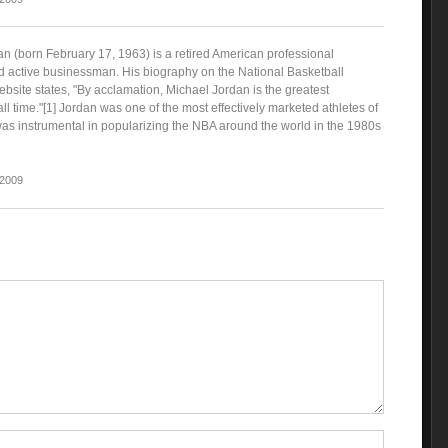
an (born February 17, 1963) is a retired American professional
d active businessman. His biography on the National Basketball
bsite states, "By acclamation, Michael Jordan is the greatest
all time."[1] Jordan was one of the most effectively marketed athletes of
as instrumental in popularizing the NBA around the world in the 1980s
 2009