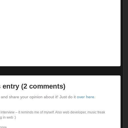
 entry (2 comments)
and share your opinion about it! Just do it
over here
.
 interview – it reminds me of myself. Also web developer, music freak
 in web :)
 2009