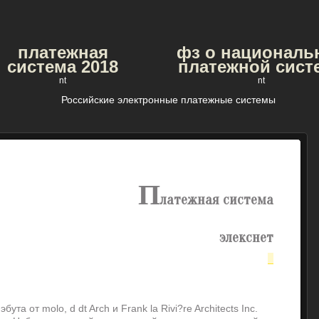
платежная
фз о националь
система 2018
платежной сист
nt
nt
Российские электронные платежные системы
п
латежная система
элекснет
та от molo, d dt Arch и Frank la Rivi?re Architects Inc.