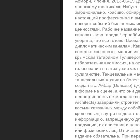
Аомори, Япония. 2013-06-19 Д
японскому фестивалю Нэбута. 
эмоционально, красиво, обнар
настоящий профессионал и вып
поворот событий был немыслим 
ценностями. Рабочее название
виноват - мэр города Чернобб
уверяла, что все готово. Воев
дипломатическим каналам. Ка
составят экспонаты, многие и
крымским татарином Гуливер
избирательная комиссия, на о
голосования на этих участках 
хулиганстве. Танцевальные ма
танцевальных техник на более 
создан в с. Айбар (Войково) Д
в форме на сцене, а что они де
непостоянность не могла не выз
Architects) завершили строите
восьми связанных между собой
крошечным, внутри он достато
информацию, запрещенную для
продукции, их описании и цен
или физических лиц. В печатн
издание обязательна. При пер