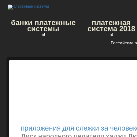
банки платежные
платежная
системы
система 2018
nt
nt
Российские 
приложения для слежки за челове
Диск народного целителя хаджи Д