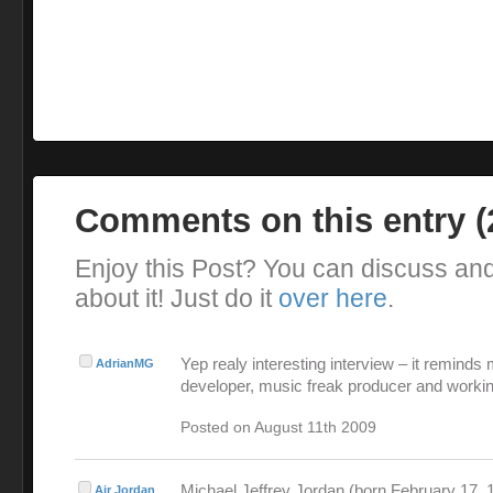
Comments on this entry 
Enjoy this Post? You can discuss an
about it! Just do it
over here
.
Yep realy interesting interview – it reminds
AdrianMG
developer, music freak producer and workin
Posted on August 11th 2009
Michael Jeffrey Jordan (born February 17, 1
Air Jordan