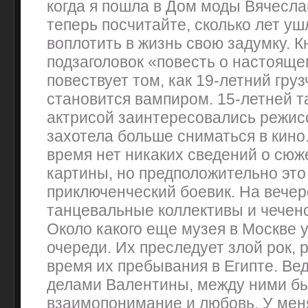
когда я пошла в Дом моды Вячесла
теперь посчитайте, сколько лет уш
воплотить в жизнь свою задумку. К
подзаголовок «повесть о настояще
повествует том, как 19-летний гру
становится вампиром. 15-летней 
актрисой заинтересовались режисс
захотела больше сниматься в кино
время нет никаких сведений о сюж
картины, но предположительно это
приключенческий боевик. На вече
танцевальные коллективы и чеченс
Около какого еще музея в Москве
очереди. Их преследует злой рок,
время их пребывания в Египте. Ве
делами Валентины, между ними б
взаимопонимание и любовь. У мен