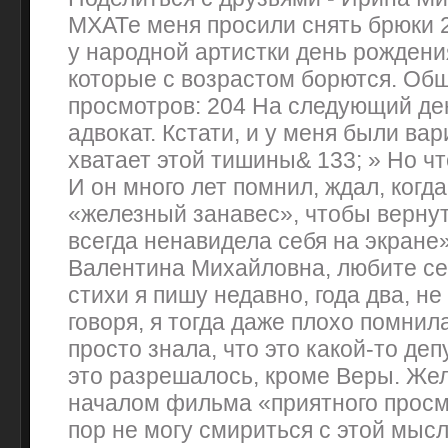
МХАТе меня просили снять брюки 
у народной артистки день рожден
которые с возрастом борются. Об
просмотров: 204 На следующий де
адвокат. Кстати, и у меня были ва
хватает этой тишины& 133; » Но чт
И он много лет помнил, ждал, когд
«железный занавес», чтобы вернут
всегда ненавидела себя на экране»
Валентина Михайловна, любите себ
стихи я пишу недавно, года два, н
говоря, я тогда даже плохо помнил
просто знала, что это какой-то деп
это разрешалось, кроме Веры. Же
началом фильма «приятного просмо
пор не могу смириться с этой мыс